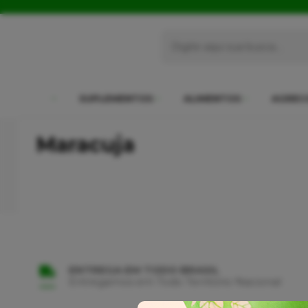
SUPLEMENTOS
ALIMENTOS
AGREC
Maracuja
ENTREGA EM TODO BRASIL
Entregamos em Todo Território Nacional