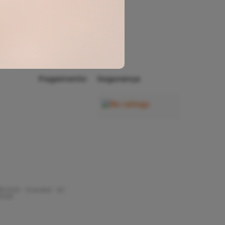
Minha
Conta
Rastrear
Pedido
Pagamento
Segurança
35-000 - Gravatal - SC
 2026