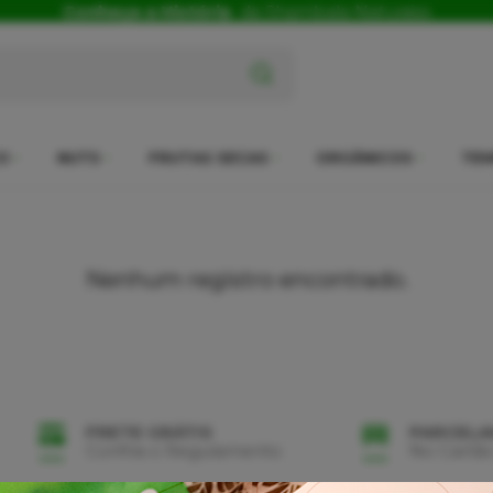
Conheça a História
da Shambala Naturais
x
O
NUTS
FRUTAS SECAS
ORGÂNICOS
TEM
Nenhum registro encontrado.
FRETE GRÁTIS
PARCEL
Confira o Regulamento
No Cartão