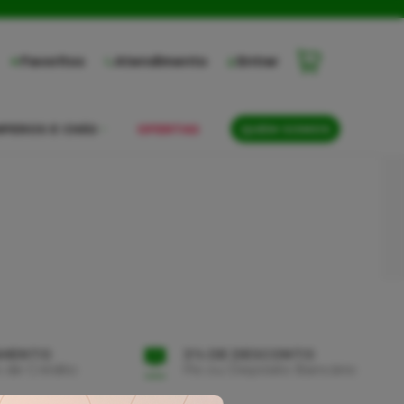
Favoritos
Atendimento
Entrar
PEROS E CHÁS
OFERTAS
QUEM SOMOS
AMENTO
3% DE DESCONTO
 de Crédito
Pix ou Depósito Bancário