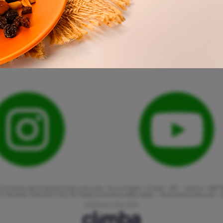
Comércio de Produtos Naturais Ltda., Rua Angelin Grasso - 513 - Centro - 887
: 82.863.416/0001-06 | © Todos os direitos reservados - Shambala Naturais -