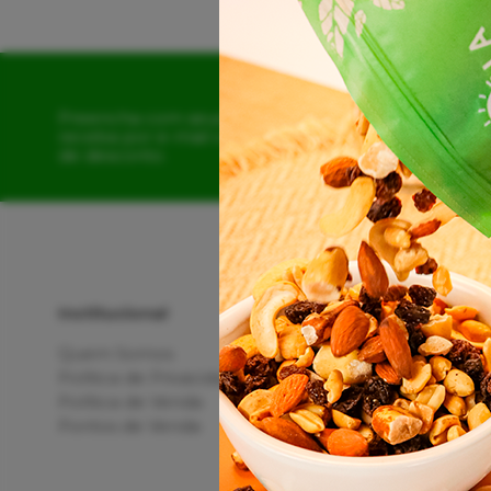
Preencha com seus dados e
receba por e-mail o cupom
de desconto.
Institucional
Quem Somos
Política de Privacidade
Política de Venda
Pontos de Venda