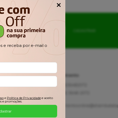
Popup
CADASTRAR
 e receba por e-mail o
Ajuda
Atendimento
Fale
(48)36482072
Conosco
(48) 3648-2072
Troca,
uso
e
Politica de Privacidade
e aceito
Devolução e
s e promoções.
Garantia
atendimentoonline@shambalaloj
Meus
dastrar
Pedidos