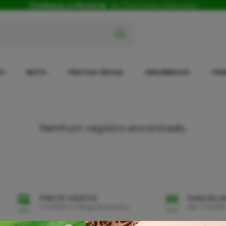
Conheça a História
da Shambala Naturais
x
O
NUTS
FRUTAS SECAS
ORGÂNICOS
TEM
Nenhum registro encontrado.
FRETE GRÁTIS
PARCEL
Confira o Regulamento
No Cartão