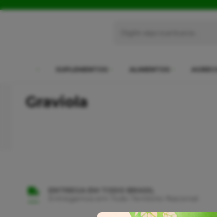
SUPLEMENTOS
ALIMENTOS
AGREC
Graviola
ENTREGA EM TODO BRASIL
Entregamos em Todo Território Nacional