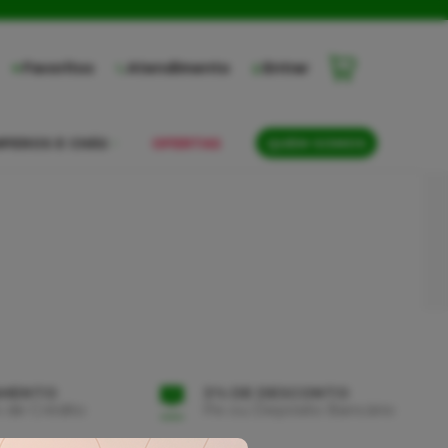
Favoritos
Atendimento
Entrar
PEROS E CHÁS
OFERTAS
QUEM SOMOS
AMENTO
3% DE DESCONTO
 de Crédito
Pix ou Depósito Bancário