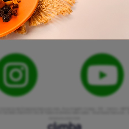
Comércio de Produtos Naturais Ltda., Rua Angelin Grasso - 513 - Centro - 887
: 82.863.416/0001-06 | © Todos os direitos reservados - Shambala Naturais -