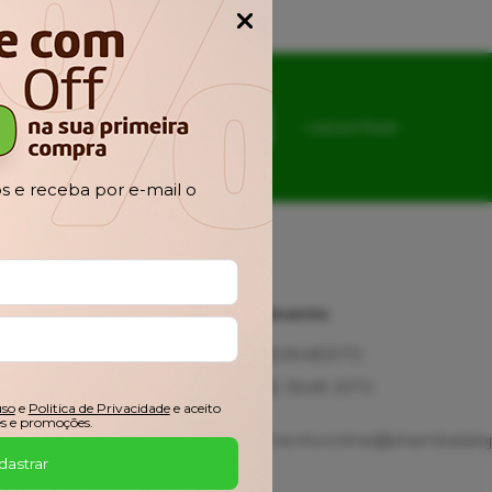
Popup
CADASTRAR
 e receba por e-mail o
Ajuda
Atendimento
Fale
(48)36482072
Conosco
(48) 3648-2072
Troca,
uso
e
Politica de Privacidade
e aceito
Devolução e
s e promoções.
Garantia
atendimentoonline@shambalaloj
Meus
dastrar
Pedidos