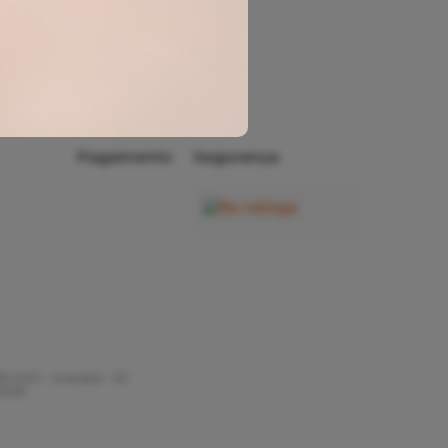
Minha
Conta
Rastrear
Pedido
Pagamento
Segurança
35-000 - Gravatal - SC
 2026