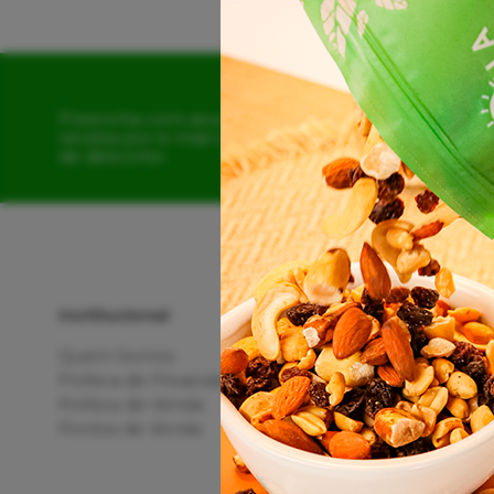
Preencha com seus dados e
receba por e-mail o cupom
de desconto.
Institucional
Quem Somos
Política de Privacidade
Política de Venda
Pontos de Venda