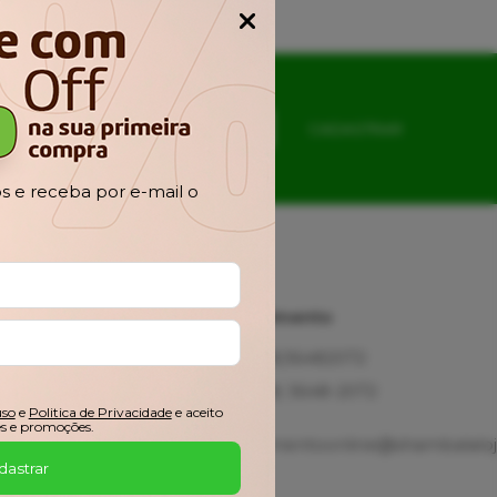
Popup
CADASTRAR
 e receba por e-mail o
Ajuda
Atendimento
Fale
(48)36482072
Conosco
(48) 3648-2072
Troca,
uso
e
Politica de Privacidade
e aceito
Devolução e
s e promoções.
Garantia
atendimentoonline@shambalaloj
Meus
dastrar
Pedidos