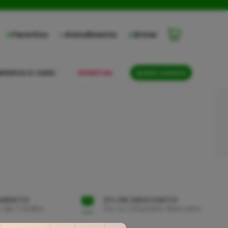
Favoritos
Atendimento
Entrar
PEROS E CHÁS
OFERTAS
QUEM SOMOS
AMENTO
3% DE DESCONTO
 de Crédito
Pix ou Depósito Bancário