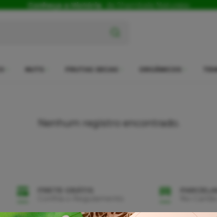
Conheça a História
da Shambala Naturais
x
O
NUTS
FRUTAS SECAS
ORGÂNICOS
TEM
Nenhum registro encontrado.
FRETE GRÁTIS
PARCEL
Confira o Regulamento
No Cartão