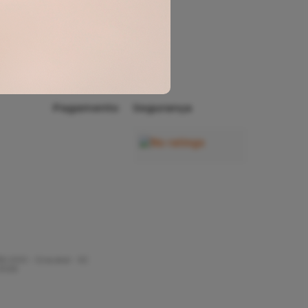
Minha
Conta
Rastrear
Pedido
Pagamento
Segurança
35-000 - Gravatal - SC
 2026