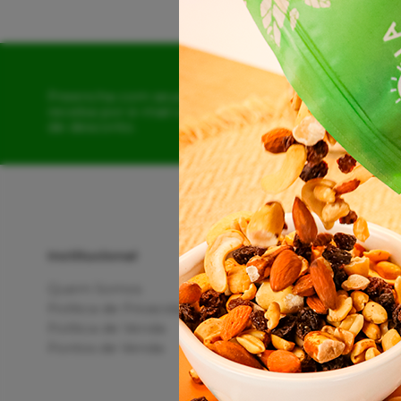
Preencha com seus dados e
receba por e-mail o cupom
de desconto.
Institucional
Quem Somos
Política de Privacidade
Política de Venda
Pontos de Venda