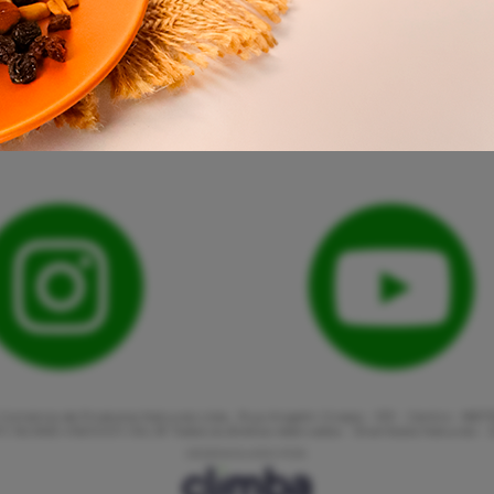
Comércio de Produtos Naturais Ltda., Rua Angelin Grasso - 513 - Centro - 887
: 82.863.416/0001-06 | © Todos os direitos reservados - Shambala Naturais -