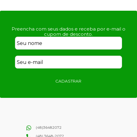
Preencha com seus dados e receba por e-mail o
cupom de desconto.
CADASTRAR
(48)36482072
(48) 3648-2072