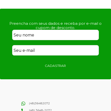
Preencha com seus dados e receba por e-mail o
cupom de desconto.
CADASTRAR
(48)36482072
(48) 3648-2072