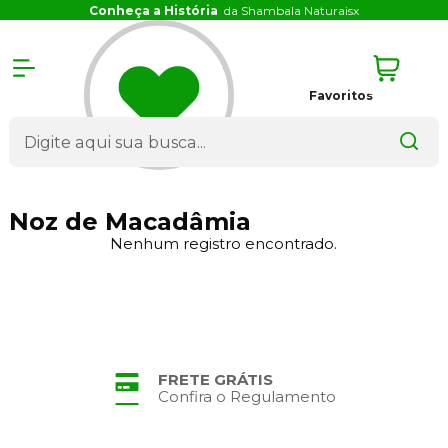
Conheça a História
da Shambala Naturais
x
Favoritos
Noz de Macadâmia
Nenhum registro encontrado.
FRETE GRÁTIS
Confira o Regulamento