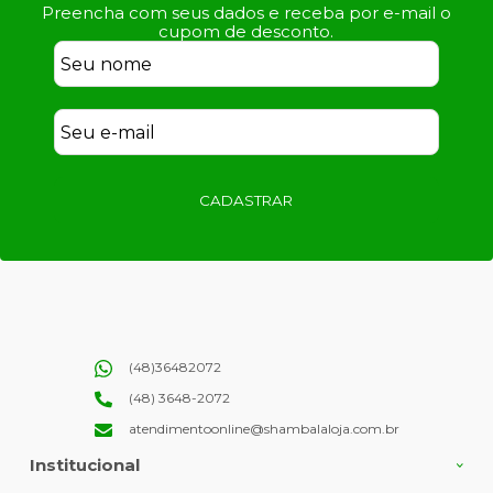
Preencha com seus dados e receba por e-mail o
cupom de desconto.
CADASTRAR
(48)36482072
(48) 3648-2072
atendimentoonline@shambalaloja.com.br
Institucional