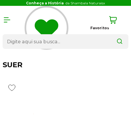
Conheça a História
da Shambala Naturais
x
Favoritos
SUER