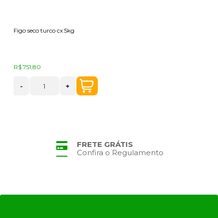
Figo seco turco cx 5kg
R$ 751,80
-
+
FRETE GRÁTIS
Confira o Regulamento