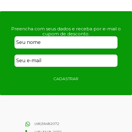
Preencha com seus dados e receba por e-mail o
cupom de desconto.
CADASTRAR
(48)36482072
(48) 3648-2072