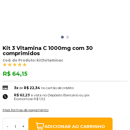
Kit 3 Vitamina C 1000mg com 30
comprimidos
Cod. do Produto: kit3vitaminac
R$ 64,15
3x
de
R$ 22,34
no cartão de crédito
R$ 62,23
à vista no Depósito Bancário ou pix
(3% Desconto)
Economize
R$ 1,92
Mais formas de pagamento
ADICIONAR AO CARRINHO
-
+