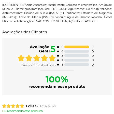
INGREDIENTES: Ácido Ascórbico; Estabilizante: Celulose microcristalina, Amido de
Milho e Hidroxipropilmetilcelulose (INS 464); Aglutinante: Polivinilpirrolidona;
Antiumectante: Dióxido de Silício (INS 551); Lubrificante: Estearato de Magnésio
(INS 470i); Dióxio de Titânio (INS 171); Veículo: Água de Osmose Reversa, Álcool
Etílico e Polietilenoglicol. NÃO CONTÉM GLÚTEN, AÇÚCAR e LACTOSE
Avaliações dos Clientes
5
Avaliação
1
5
Geral
0
4
0
3
0
2
0
1
Baseado em
1
Avaliação
100%
recomendam esse produto
Leila S.
17/02/2022
Eu recomendo esse produto.