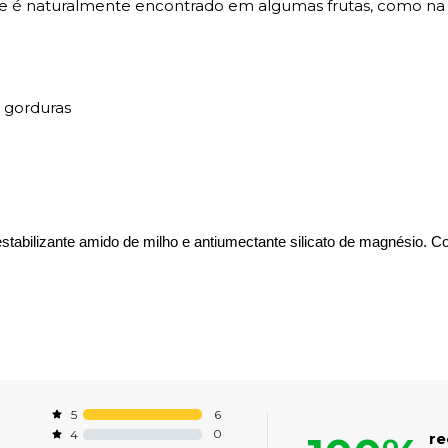
e é naturalmente encontrado em algumas frutas, como na 
e gorduras
stabilizante amido de milho e antiumectante silicato de magnésio. C
6
5
0
4
r