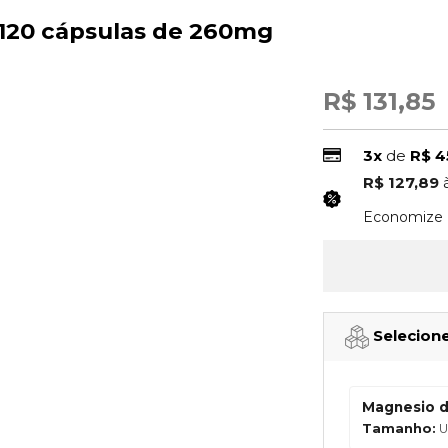
 120 cápsulas de 260mg
R$ 131,85
3x
de
R$ 4
R$ 127,89
(3% Desco
Economize
Selecion
Magnesio d
Tamanho:
U