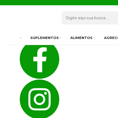
Olá Visitante!
Acesse sua conta e pedidos
Página Inicial
Quem Somos
Como Comprar
Fale Conosco
Venda Atacado
Favoritos
SUPLEMENTOS
ALIMENTOS
AGREC