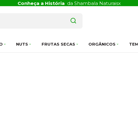
Conheça a História
da Shambala Naturais
x
O
NUTS
FRUTAS SECAS
ORGÂNICOS
TEM