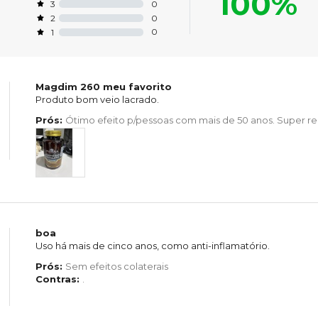
100%
0
3
0
2
0
1
Magdim 260 meu favorito
Produto bom veio lacrado.
Prós:
Ótimo efeito p/pessoas com mais de 50 anos. Super 
boa
Uso há mais de cinco anos, como anti-inflamatório.
Prós:
Sem efeitos colaterais
Contras:
.