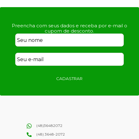
Preencha com seus dados e receba por e-mail o
cupom de desconto.
CADASTRAR
(48)36482072
(48) 3648-2072