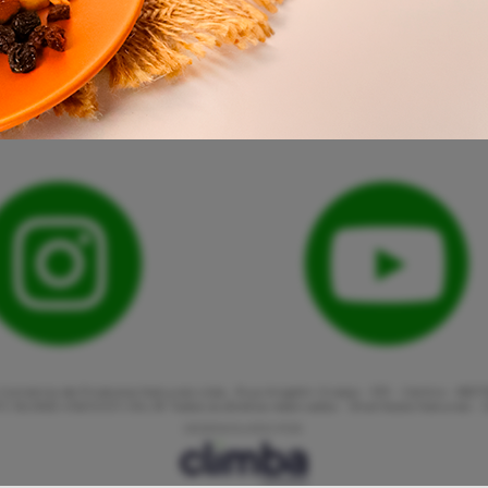
Comércio de Produtos Naturais Ltda., Rua Angelin Grasso - 513 - Centro - 887
: 82.863.416/0001-06 | © Todos os direitos reservados - Shambala Naturais -