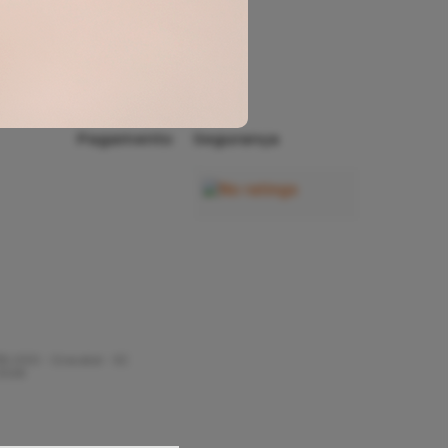
Conta
Rastrear
Pedido
Pagamento
Segurança
35-000 - Gravatal - SC
 2026