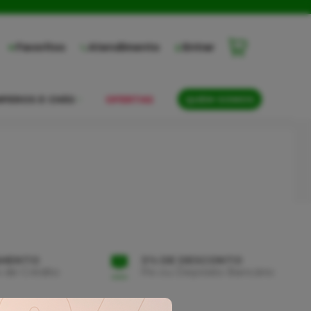
Favoritos
Atendimento
Entrar
PEROS E CHÁS
OFERTAS
QUEM SOMOS
AMENTO
3% DE DESCONTO
 de Crédito
Pix ou Depósito Bancário