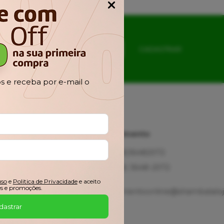
Popup
CADASTRAR
 e receba por e-mail o
Ajuda
Atendimento
Fale
(48)36482072
Conosco
(48) 3648-2072
Troca,
Devolução e
uso
e
Politica de Privacidade
e aceito
s e promoções.
Garantia
atendimentoonline@shambalaloj
Meus
dastrar
Pedidos
Minha