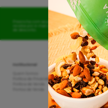
Preencha com seus dados e
receba por e-mail o cupom
de desconto.
Institucional
Quem Somos
Política de Privacidade
Política de Venda
Pontos de Venda