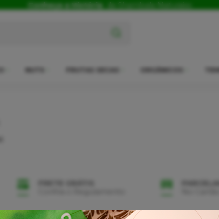
Conheça a História
da Shambala Naturais
x
O
NUTS
FRUTAS SECAS
ORGÂNICOS
TEM
.
l.
FRETE GRÁTIS
PARCEL
Confira o Regulamento
No Cartão