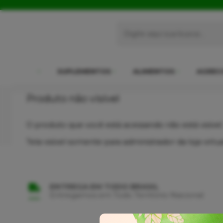
SUPLEMENTOS
ALIMENTOS
AGREC
Produto não visível
O produto que você está acessando não está visível
Tela visível somente para administrador da loja virtua
ENTREGA EM TODO BRASIL
Entregamos em Todo Território Nacional