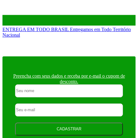
ENTREGA EM TODO BRASIL
Entregamos em Todo Território
Nacional
Preencha com seus dados e receba por e-mail o cupom de
desconto.
CADASTRAR