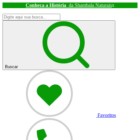
Conheça a História
da Shambala Naturais
x
Buscar
Favoritos