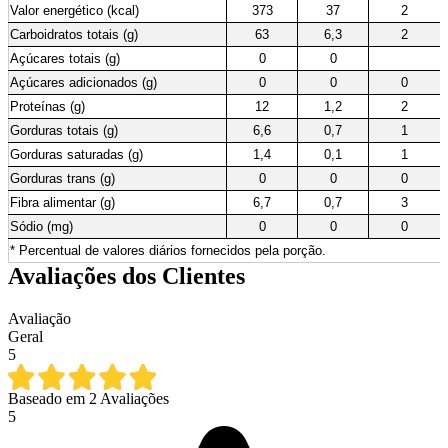
Valor energético (kcal)
373
37
2
Carboidratos totais (g)
63
6,3
2
Açúcares totais (g)
0
0
Açúcares adicionados (g)
0
0
0
Proteínas (g)
12
1,2
2
Gorduras totais (g)
6,6
0,7
1
Gorduras saturadas (g)
1,4
0,1
1
Gorduras trans (g)
0
0
0
Fibra alimentar (g)
6,7
0,7
3
Sódio (mg)
0
0
0
* Percentual de valores diários fornecidos pela porção.
Avaliações dos Clientes
Avaliação
Geral
5
Baseado em
2
Avaliações
5