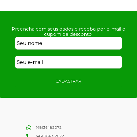
Preencha com seus dados e receba por e-mail o
cupom de desconto.
CADASTRAR
(48)36482072
(48) 3648-2072