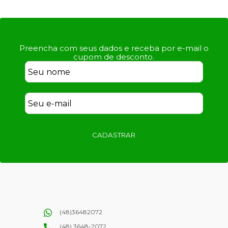
Preencha com seus dados e receba por e-mail o
cupom de desconto.
CADASTRAR
(48)36482072
(48) 3648-2072