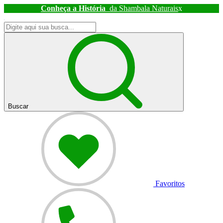
Conheça a História
da Shambala Naturais
x
Buscar
Favoritos