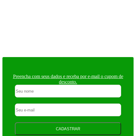
C
C
o
d
P
E
R
C
o
D
B
T
N
Preencha com seus dados e receba por e-mail o cupom de
desconto.
CADASTRAR