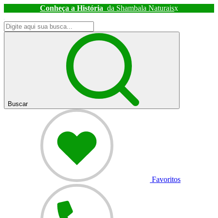
Conheça a História
da Shambala Naturais
x
Buscar
Favoritos