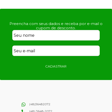
Preencha com seus dados e receba por e-mail o
cupom de desconto.
CADASTRAR
(48)36482072
(48) 3648-2072