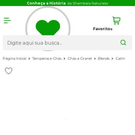
Conheça a História
da Shambala Naturais
x
Favoritos
Página Inicial
Temperos e Chás
Chás a Granel
Blends
Calm