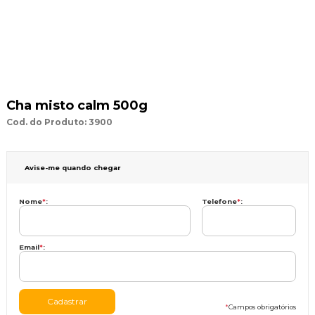
Cha misto calm 500g
Cod. do Produto: 3900
Avise-me quando chegar
Nome
*
:
Telefone
*
:
Email
*
:
*
Campos obrigatórios