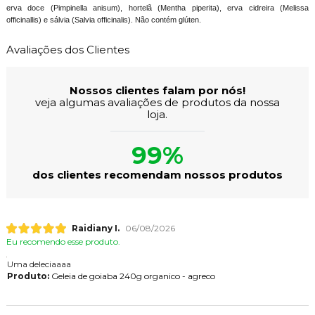
erva doce (Pimpinella anisum), hortelã (Mentha piperita), erva cidreira (Melissa
officinallis) e sálvia (Salvia officinalis). Não contém glúten.
Avaliações dos Clientes
Nossos clientes falam por nós!
veja algumas avaliações de produtos da nossa
loja.
99%
dos clientes recomendam nossos produtos
Raidiany I.
06/08/2026
Eu recomendo esse produto.
Uma deleciaaaa
Produto:
Geleia de goiaba 240g organico - agreco