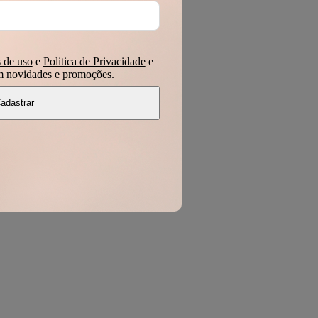
 de uso
e
Politica de Privacidade
e
om novidades e promoções.
adastrar