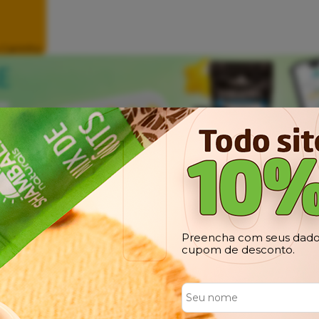
 Carrinho
Preencha com seus dados
cupom de desconto.