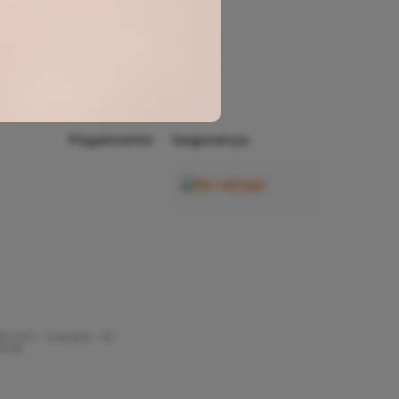
Minha
Conta
Rastrear
Pedido
Pagamento
Segurança
35-000 - Gravatal - SC
 2026