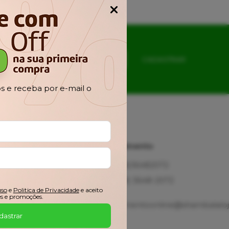
Popup
CADASTRAR
 e receba por e-mail o
Ajuda
Atendimento
Fale
(48)36482072
Conosco
(48) 3648-2072
Troca,
uso
e
Politica de Privacidade
e aceito
Devolução e
s e promoções.
Garantia
atendimentoonline@shambalaloj
Meus
dastrar
Pedidos