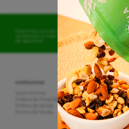
Preencha com seus dados e
receba por e-mail o cupom
de desconto.
Institucional
Quem Somos
Política de Privacidade
Política de Venda
Pontos de Venda