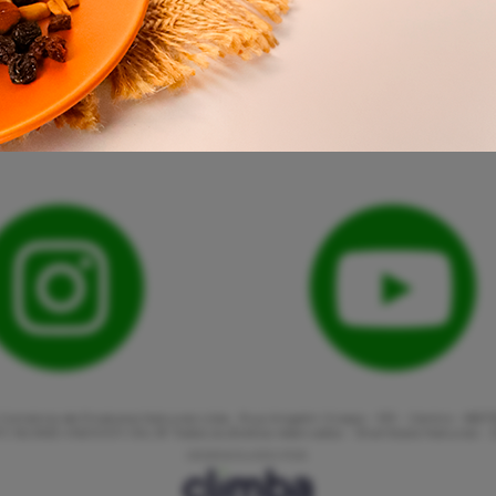
Comércio de Produtos Naturais Ltda., Rua Angelin Grasso - 513 - Centro - 887
: 82.863.416/0001-06 | © Todos os direitos reservados - Shambala Naturais -