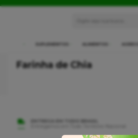
SUPLEMENTOS
ALIMENTOS
AGREC
Farinha de Chia
ENTREGA EM TODO BRASIL
Entregamos em Todo Território Nacional