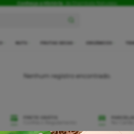
Conheça a História
da Shambala Naturais
x
O
NUTS
FRUTAS SECAS
ORGÂNICOS
TEM
Nenhum registro encontrado.
FRETE GRÁTIS
PARCEL
Confira o Regulamento
No Cartão