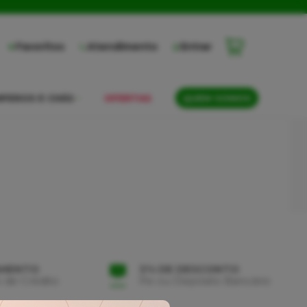
Favoritos
Atendimento
Entrar
PEROS E CHÁS
OFERTAS
QUEM SOMOS
AMENTO
3% DE DESCONTO
 de Crédito
Pix ou Depósito Bancário