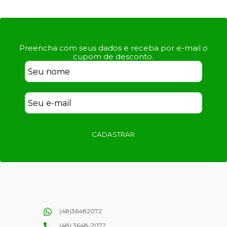
Preencha com seus dados e receba por e-mail o
cupom de desconto.
CADASTRAR
(48)36482072
(48) 3648-2072